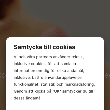
Samtycke till cookies
Vi och våra partners använder teknik,
inklusive cookies, för att samla in
information om dig för olika ändamål,
kommen till Anna SkinCare & Be
inklusive: bättre användarupplevelse,
Välkommen att boka din favoritbehandling!
funktionalitet, statistik och marknadsföring.
Genom att klicka på "OK" samtycker du till
BOKA TID
dessa ändamål.