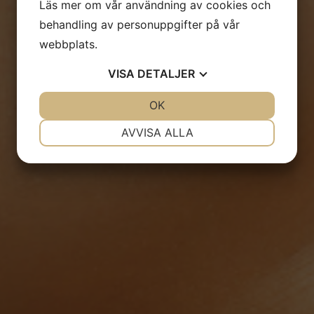
Läs mer om vår användning av cookies och
behandling av personuppgifter på vår
webbplats.
VISA
DETALJER
JA
NEJ
OK
JA
NEJ
NÖDVÄNDIG
INSTÄLLNINGAR
AVVISA ALLA
JA
NEJ
JA
NEJ
MARKNADSFÖRING
STATISTIK