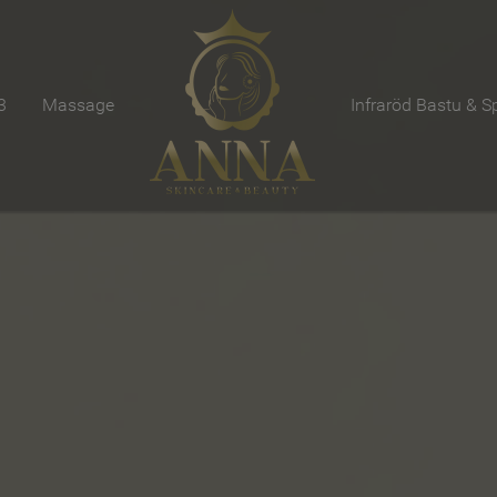
3
Massage
Infraröd Bastu & S