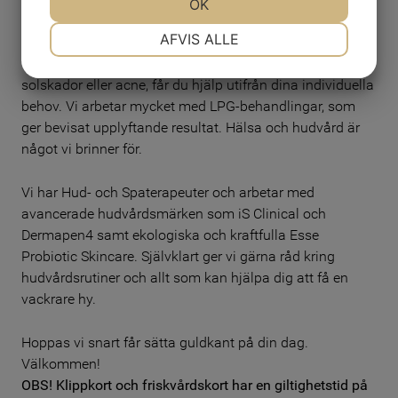
OK
Vi vill att du ska känna dig väl omhändertagen när du
NØDVENDIGE
PRÆFERENCER
AFVIS ALLE
kommer till oss och att du ska få behandlingar som
verkligen ger resultat. Vare sig du har celluliter, rynkor,
solskador eller acne, får du hjälp utifrån dina individuella
MARKETING
STATISTIK
behov. Vi arbetar mycket med LPG-behandlingar, som
ger bevisat upplyftande resultat. Hälsa och hudvård är
något vi brinner för.
Vi har Hud- och Spaterapeuter och arbetar med
avancerade hudvårdsmärken som iS Clinical och
Dermapen4 samt ekologiska och kraftfulla Esse
Probiotic Skincare. Självklart ger vi gärna råd kring
hudvårdsrutiner och allt som kan hjälpa dig att få en
vackrare hy.
Hoppas vi snart får sätta guldkant på din dag.
Välkommen!
OBS! Klippkort och friskvårdskort har en giltighetstid på