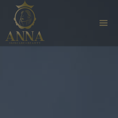
LPG
Ansiktsbehandlingar
DermaPen
PRX-T33
Massage
Infraröd Bastu & Spa
Fotvård