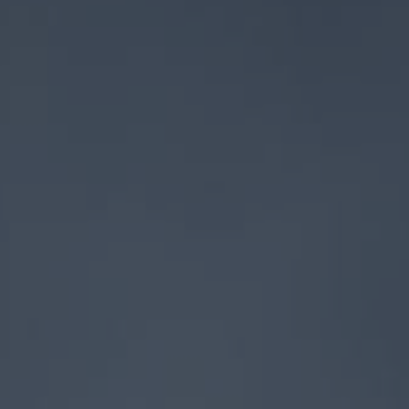
Övriga behandlingar
Manikyr och Nagelvård
Frans- & Brynfärgning
Lash Lift & Brow Lift
Vaxning
Spraytan
Presentkort
Om Salongen